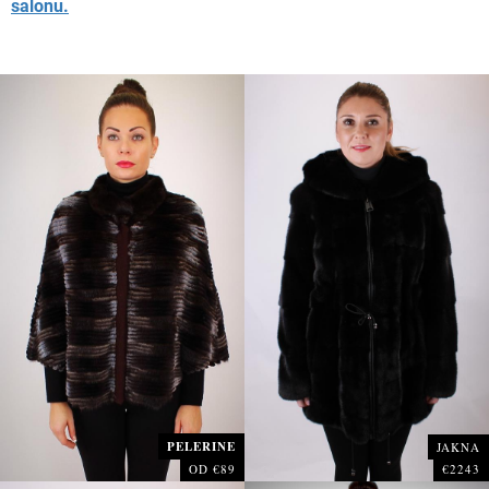
salonu.
PELERINE
JAKNA
OD €89
€2243