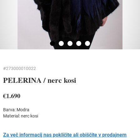
#273000010022
PELERINA /
nerc kosi
€1.690
Barva: Modra
Material:
nerc kosi
Za več informacij nas pokličite ali obiščite v prodajnem