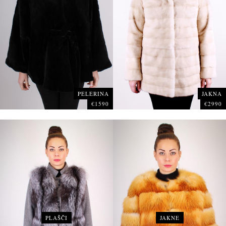
PELERINA
JAKNA
€1590
€2990
PLAŠČI
JAKNE