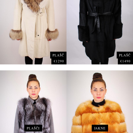
PLAŠČ
PLAŠČ
€1290
€1490
PLAŠČI
JAKNE