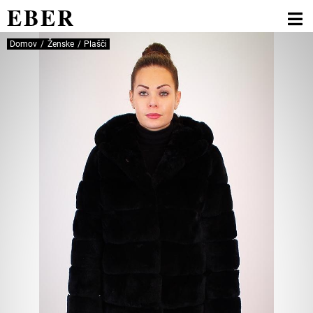
EBER
Domov
Ženske
Plašči