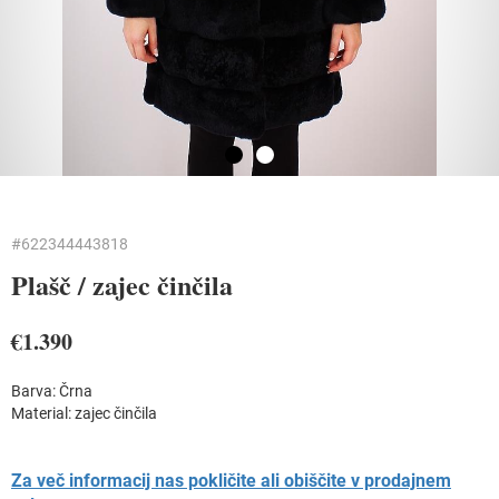
#622344443818
Plašč /
zajec činčila
€1.390
Barva: Črna
Material:
zajec činčila
Za več informacij nas pokličite ali obiščite v prodajnem