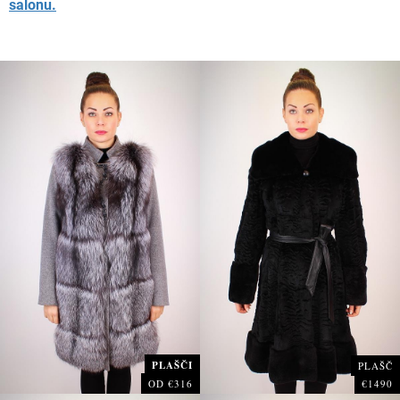
salonu.
PLAŠČI
PLAŠČ
OD €316
€1490