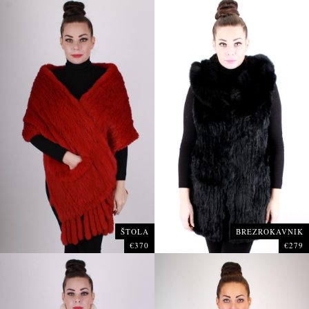
ŠTOLA
BREZROKAVNIK
€370
€279