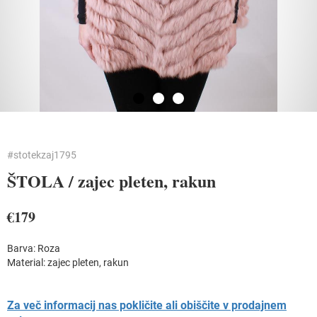
#stotekzaj1795
ŠTOLA /
zajec pleten, rakun
€179
Barva: Roza
Material:
zajec pleten, rakun
Za več informacij nas pokličite ali obiščite v prodajnem