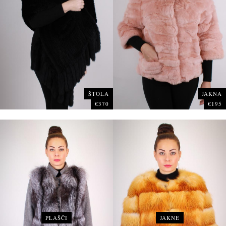
ŠTOLA
JAKNA
€370
€195
PLAŠČI
JAKNE