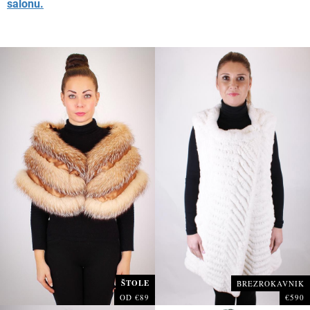
salonu.
ŠTOLE
BREZROKAVNIK
OD €89
€590