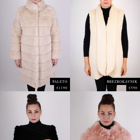
PALETO
BREZROKAVNIK
€1190
€590