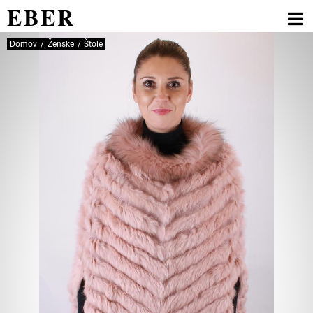
EBER
Domov
Ženske
Štole